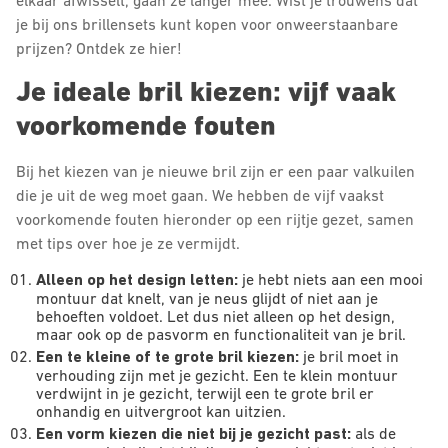
elkaar afwisselt, gaan ze langer mee. Wist je trouwens dat
je bij ons brillensets kunt kopen voor onweerstaanbare
prijzen? Ontdek ze hier!
Je ideale bril kiezen: vijf vaak
voorkomende fouten
Bij het kiezen van je nieuwe bril zijn er een paar valkuilen
die je uit de weg moet gaan. We hebben de vijf vaakst
voorkomende fouten hieronder op een rijtje gezet, samen
met tips over hoe je ze vermijdt.
Alleen op het design letten:
je hebt niets aan een mooi
montuur dat knelt, van je neus glijdt of niet aan je
behoeften voldoet. Let dus niet alleen op het design,
maar ook op de pasvorm en functionaliteit van je bril.
Een te kleine of te grote bril kiezen:
je bril moet in
verhouding zijn met je gezicht. Een te klein montuur
verdwijnt in je gezicht, terwijl een te grote bril er
onhandig en uitvergroot kan uitzien.
Een vorm kiezen die niet bij je gezicht past:
als de