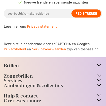
icon
Nieuwe trends en spannende inzichten
Check
icon
Email
REGISTREREN
address
Lees hier ons
Privacy statement
Deze site is beschermd door reCAPTCHA en Googles
Privacybeleid
en
Servicevoorwaarden
zijn van toepassing
Brillen
n
A
r
r
o
w
i
c
o
Zonnebrillen
n
A
r
r
o
w
i
c
o
Services
Aanbiedingen & collecties
Hulp & contact
Over eyes + more