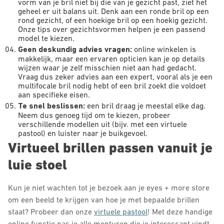
vorm van je bril niet bij die van je gezicht past, ziet het
geheel er uit balans uit. Denk aan een ronde bril op een
rond gezicht, of een hoekige bril op een hoekig gezicht.
Onze tips over gezichtsvormen helpen je een passend
model te kiezen.
Geen deskundig advies vragen:
online winkelen is
makkelijk, maar een ervaren opticien kan je op details
wijzen waar je zelf misschien niet aan had gedacht.
Vraag dus zeker advies aan een expert, vooral als je een
multifocale bril nodig hebt of een bril zoekt die voldoet
aan specifieke eisen.
Te snel beslissen:
een bril draag je meestal elke dag.
Neem dus genoeg tijd om te kiezen, probeer
verschillende modellen uit (bijv. met een virtuele
pastool) en luister naar je buikgevoel.
Virtueel brillen passen vanuit je
luie stoel
Kun je niet wachten tot je bezoek aan je eyes + more store
om een beeld te krijgen van hoe je met bepaalde brillen
staat? Probeer dan onze
virtuele pastool
! Met deze handige
online functie pas je alle monturen die je interessant vindt