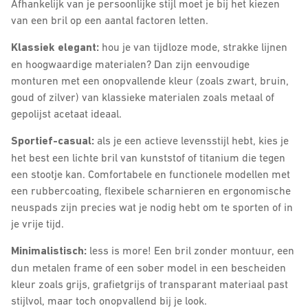
Afhankelijk van je persoonlijke stijl moet je bij het kiezen
van een bril op een aantal factoren letten.
Klassiek elegant:
hou je van tijdloze mode, strakke lijnen
en hoogwaardige materialen? Dan zijn eenvoudige
monturen met een onopvallende kleur (zoals zwart, bruin,
goud of zilver) van klassieke materialen zoals metaal of
gepolijst acetaat ideaal.
Sportief-casual:
als je een actieve levensstijl hebt, kies je
het best een lichte bril van kunststof of titanium die tegen
een stootje kan. Comfortabele en functionele modellen met
een rubbercoating, flexibele scharnieren en ergonomische
neuspads zijn precies wat je nodig hebt om te sporten of in
je vrije tijd.
Minimalistisch:
less is more! Een bril zonder montuur, een
dun metalen frame of een sober model in een bescheiden
kleur zoals grijs, grafietgrijs of transparant materiaal past
stijlvol, maar toch onopvallend bij je look.