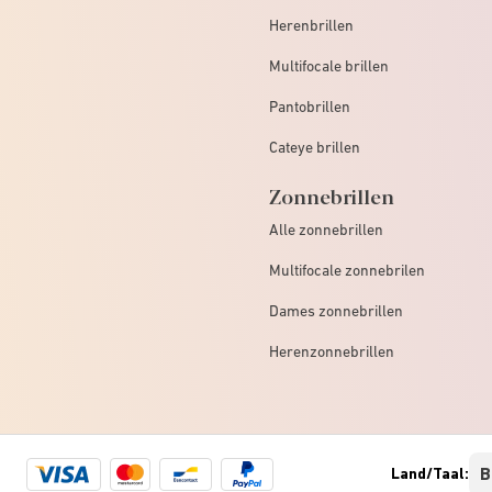
Herenbrillen
Multifocale brillen
Pantobrillen
Cateye brillen
Zonnebrillen
Alle zonnebrillen
Multifocale zonnebrilen
Dames zonnebrillen
Herenzonnebrillen
Visa
Mastercard
Bancontact
Paypal
Land/Taal:
logo
logo
logo