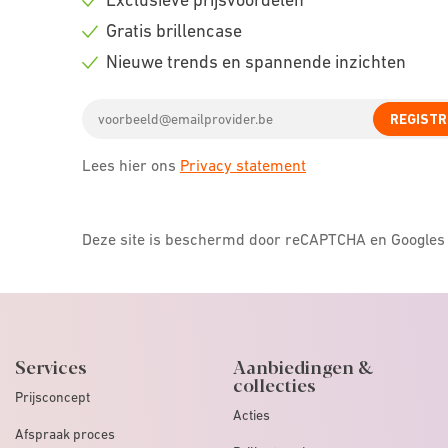
Check
Gratis brillencase
icon
Check
Nieuwe trends en spannende inzichten
icon
Check
Email
icon
REGISTR
address
Lees hier ons
Privacy statement
Deze site is beschermd door reCAPTCHA en Google
Services
Aanbiedingen &
collecties
Prijsconcept
Acties
Afspraak proces