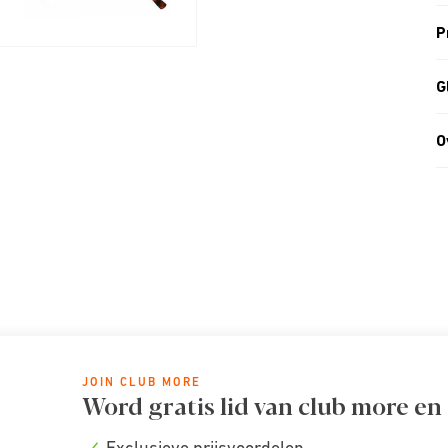
P
G
O
JOIN CLUB MORE
Word gratis lid van club more en
Exclusieve prijsvoordelen