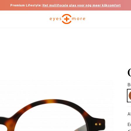
Premium Lifestyle:
Het multifocale glas voor nóg meer kijkcomfort
B
A
E