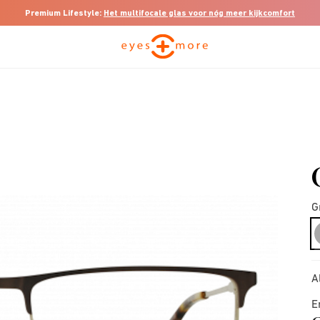
Premium Lifestyle:
Het multifocale glas voor nóg meer kijkcomfort
G
A
E