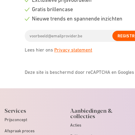
Check
Gratis brillencase
icon
Check
Nieuwe trends en spannende inzichten
icon
Check
Email
icon
REGISTR
address
Lees hier ons
Privacy statement
Deze site is beschermd door reCAPTCHA en Google
Services
Aanbiedingen &
collecties
Prijsconcept
Acties
Afspraak proces