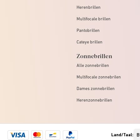
Herenbrillen
Multifocale brillen
Pantobrillen
Cateye brillen
Zonnebrillen
Alle zonnebrillen
Multifocale zonnebrilen
Dames zonnebrillen
Herenzonnebrillen
Visa
Mastercard
Bancontact
Paypal
Land/Taal:
logo
logo
logo