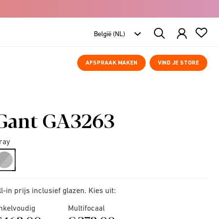
Search
Products
AFSPRAAK MAKEN
VIND JE STORE
Gant GA3263
ray
selected
ll-in prijs inclusief glazen. Kies uit:
nkelvoudig
Multifocaal