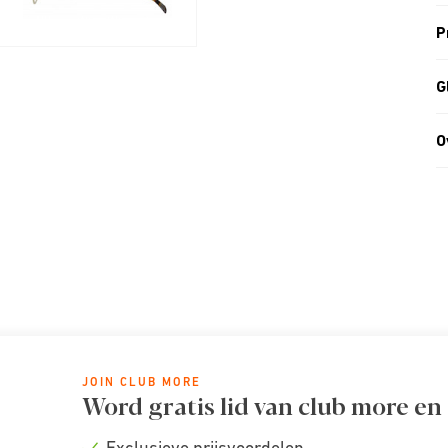
P
G
O
JOIN CLUB MORE
Word gratis lid van club more en
Exclusieve prijsvoordelen