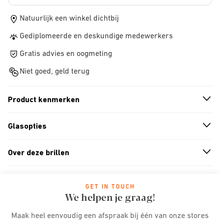
Natuurlijk een winkel dichtbij
Gediplomeerde en deskundige medewerkers
Gratis advies en oogmeting
Niet goed, geld terug
Product kenmerken
n
A
r
r
o
w
i
c
o
Glasopties
n
A
r
r
o
w
i
c
o
Over deze brillen
n
A
r
r
o
w
i
c
o
GET IN TOUCH
We helpen je graag!
Maak heel eenvoudig een afspraak bij één van onze stores