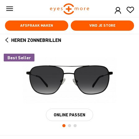
Skip
to
main
content
AFSPRAAK MAKEN
VIND JE STORE
HEREN ZONNEBRILLEN
ARROW
BACK
Best Seller
ONLINE PASSEN