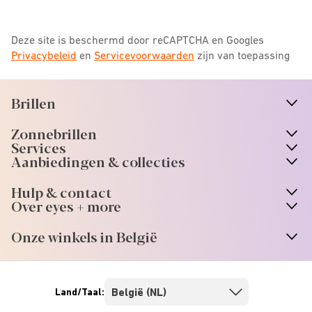
Deze site is beschermd door reCAPTCHA en Googles
Privacybeleid
en
Servicevoorwaarden
zijn van toepassing
Brillen
n
A
r
r
o
w
i
c
o
Zonnebrillen
n
A
r
r
o
w
i
c
o
Services
Aanbiedingen & collecties
Hulp & contact
Over eyes + more
Onze winkels in België
Land/Taal: