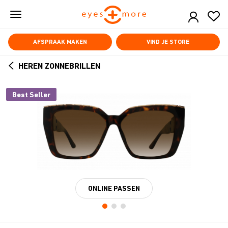
Skip
to
main
content
AFSPRAAK MAKEN
VIND JE STORE
HEREN ZONNEBRILLEN
ARROW
BACK
Best Seller
ONLINE PASSEN