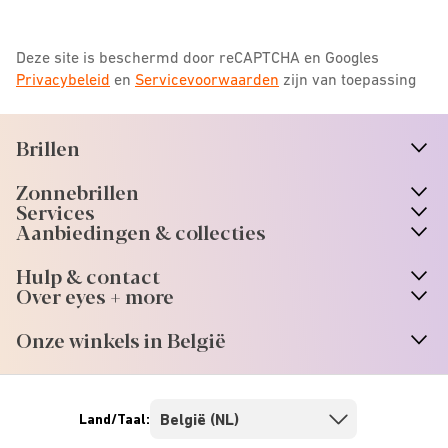
Deze site is beschermd door reCAPTCHA en Googles
Privacybeleid
en
Servicevoorwaarden
zijn van toepassing
Brillen
n
A
r
r
o
w
i
c
o
Zonnebrillen
n
A
r
r
o
w
i
c
o
Services
Aanbiedingen & collecties
Hulp & contact
Over eyes + more
Onze winkels in België
Land/Taal: