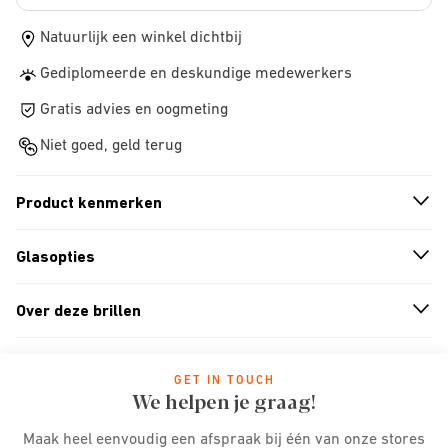
Natuurlijk een winkel dichtbij
Gediplomeerde en deskundige medewerkers
Gratis advies en oogmeting
Niet goed, geld terug
Product kenmerken
n
A
r
r
o
w
i
c
o
Glasopties
n
A
r
r
o
w
i
c
o
Over deze brillen
n
A
r
r
o
w
i
c
o
GET IN TOUCH
We helpen je graag!
Maak heel eenvoudig een afspraak bij één van onze stores