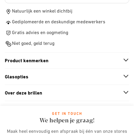
Natuurlijk een winkel dichtbij
Gediplomeerde en deskundige medewerkers
Gratis advies en oogmeting
Niet goed, geld terug
Product kenmerken
n
A
r
r
o
w
i
c
o
Glasopties
n
A
r
r
o
w
i
c
o
Over deze brillen
n
A
r
r
o
w
i
c
o
GET IN TOUCH
We helpen je graag!
Maak heel eenvoudig een afspraak bij één van onze stores