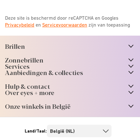
Deze site is beschermd door reCAPTCHA en Googles
Privacybeleid
en
Servicevoorwaarden
zijn van toepassing
Brillen
n
A
r
r
o
w
i
c
o
Zonnebrillen
n
A
r
r
o
w
i
c
o
Services
Aanbiedingen & collecties
Hulp & contact
Over eyes + more
Onze winkels in België
Land/Taal: