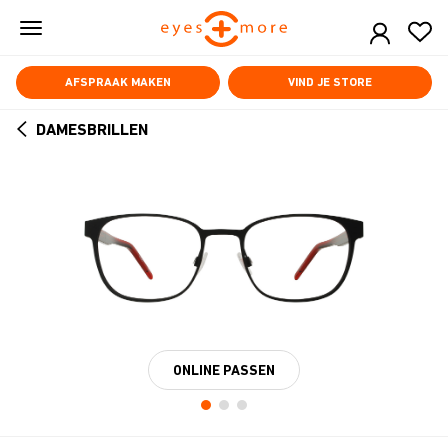
Skip
to
main
content
AFSPRAAK MAKEN
VIND JE STORE
DAMESBRILLEN
ARROW
BACK
ONLINE PASSEN