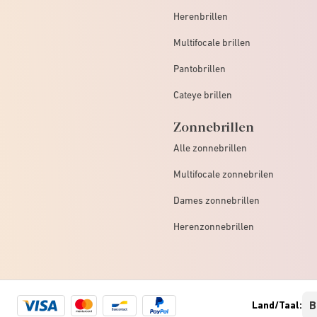
Herenbrillen
Multifocale brillen
Pantobrillen
Cateye brillen
Zonnebrillen
Alle zonnebrillen
Multifocale zonnebrilen
Dames zonnebrillen
Herenzonnebrillen
Visa
Mastercard
Bancontact
Paypal
Land/Taal:
logo
logo
logo