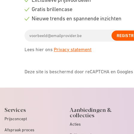
Check
Gratis brillencase
icon
Check
Nieuwe trends en spannende inzichten
icon
Check
Email
icon
REGISTR
address
Lees hier ons
Privacy statement
Deze site is beschermd door reCAPTCHA en Google
Services
Aanbiedingen &
collecties
Prijsconcept
Acties
Afspraak proces