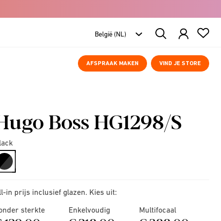
Search
Products
AFSPRAAK MAKEN
VIND JE STORE
Hugo Boss HG1298/S
lack
selected
ll-in prijs inclusief glazen. Kies uit:
onder sterkte
Enkelvoudig
Multifocaal