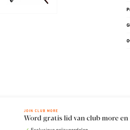
P
G
O
JOIN CLUB MORE
Word gratis lid van club more en
Exclusieve prijsvoordelen