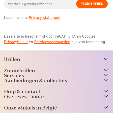
Email
REGISTREREN
address
Lees hier ons
Privacy statement
Deze site is beschermd door reCAPTCHA en Googles
Privacybeleid
en
Servicevoorwaarden
zijn van toepassing
Brillen
n
A
r
r
o
w
i
c
o
Zonnebrillen
n
A
r
r
o
w
i
c
o
Services
Aanbiedingen & collecties
Hulp & contact
Over eyes + more
Onze winkels in België