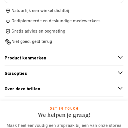
Natuurlijk een winkel dichtbij
Gediplomeerde en deskundige medewerkers
Gratis advies en oogmeting
Niet goed, geld terug
Product kenmerken
n
A
r
r
o
w
i
c
o
Glasopties
n
A
r
r
o
w
i
c
o
Over deze brillen
n
A
r
r
o
w
i
c
o
GET IN TOUCH
We helpen je graag!
Maak heel eenvoudig een afspraak bij één van onze stores