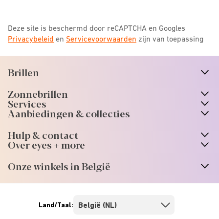
Deze site is beschermd door reCAPTCHA en Googles
Privacybeleid
en
Servicevoorwaarden
zijn van toepassing
Brillen
n
A
r
r
o
w
i
c
o
Zonnebrillen
n
A
r
r
o
w
i
c
o
Services
Aanbiedingen & collecties
Hulp & contact
Over eyes + more
Onze winkels in België
Land/Taal: