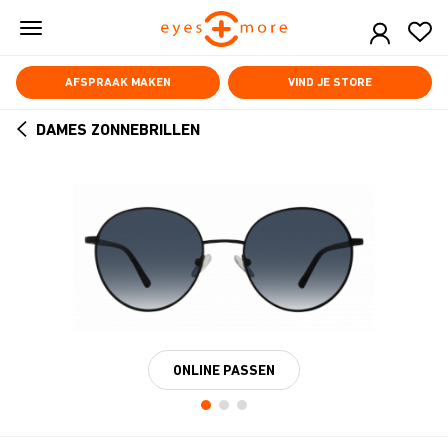
Skip
to
main
content
AFSPRAAK MAKEN
VIND JE STORE
DAMES ZONNEBRILLEN
ARROW
BACK
ONLINE PASSEN