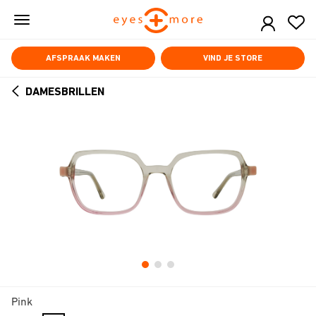
Skip
to
main
content
AFSPRAAK MAKEN
VIND JE STORE
DAMESBRILLEN
ARROW
BACK
Pink