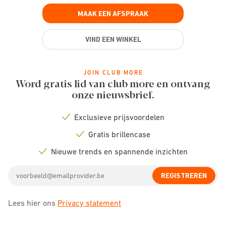
MAAK EEN AFSPRAAK
VIND EEN WINKEL
JOIN CLUB MORE
Word gratis lid van club more en ontvang
onze nieuwsbrief.
Exclusieve prijsvoordelen
Check
icon
Gratis brillencase
Check
icon
Nieuwe trends en spannende inzichten
Check
icon
Email
REGISTREREN
address
Lees hier ons
Privacy statement