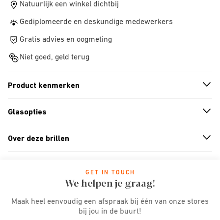
Natuurlijk een winkel dichtbij
Gediplomeerde en deskundige medewerkers
Gratis advies en oogmeting
Niet goed, geld terug
Product kenmerken
n
A
r
r
o
w
i
c
o
Glasopties
n
A
r
r
o
w
i
c
o
Over deze brillen
n
A
r
r
o
w
i
c
o
GET IN TOUCH
We helpen je graag!
Maak heel eenvoudig een afspraak bij één van onze stores
bij jou in de buurt!