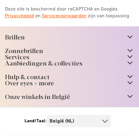
Deze site is beschermd door reCAPTCHA en Googles
Privacybeleid
en
Servicevoorwaarden
zijn van toepassing
Brillen
n
A
r
r
o
w
i
c
o
Zonnebrillen
n
A
r
r
o
w
i
c
o
Services
Aanbiedingen & collecties
Hulp & contact
Over eyes + more
Onze winkels in België
Land/Taal: