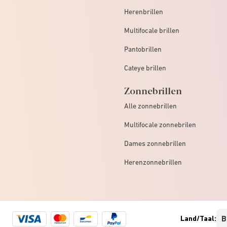
Herenbrillen
Multifocale brillen
Pantobrillen
Cateye brillen
Zonnebrillen
Alle zonnebrillen
Multifocale zonnebrilen
Dames zonnebrillen
Herenzonnebrillen
Visa
Mastercard
Bancontact
Paypal
Land/Taal:
logo
logo
logo