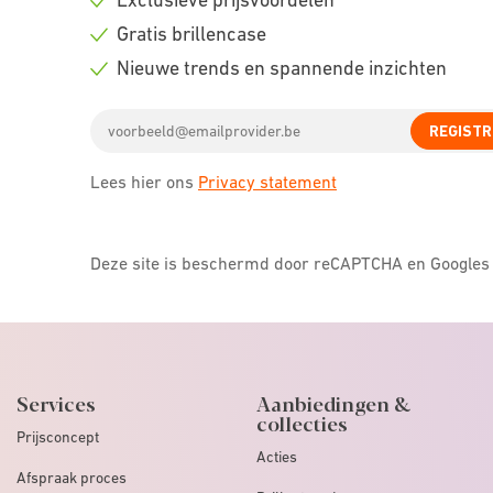
Check
Gratis brillencase
icon
Check
Nieuwe trends en spannende inzichten
icon
Check
Email
icon
REGISTR
address
Lees hier ons
Privacy statement
Deze site is beschermd door reCAPTCHA en Google
Services
Aanbiedingen &
collecties
Prijsconcept
Acties
Afspraak proces