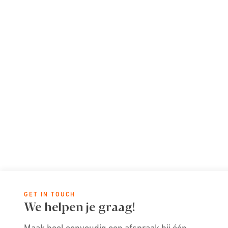
GET IN TOUCH
We helpen je graag!
Maak heel eenvoudig een afspraak bij één