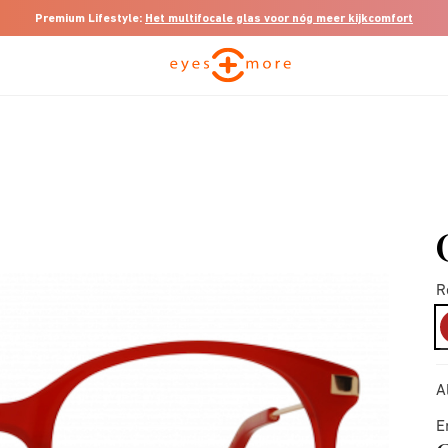
Premium Lifestyle:
Het multifocale glas voor nóg meer kijkcomfort
R
A
E