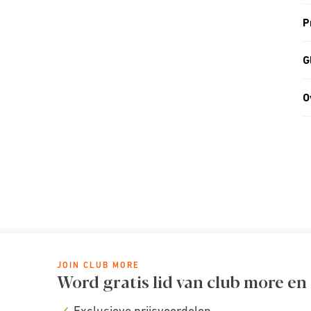
P
G
O
JOIN CLUB MORE
Word gratis lid van club more en
Exclusieve prijsvoordelen