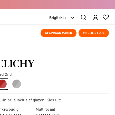
Search
Products
AFSPRAAK MAKEN
VIND JE STORE
CLICHY
ed 2nd
selected
ll-in prijs inclusief glazen. Kies uit:
nkelvoudig
Multifocaal