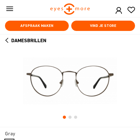
Skip
to
main
content
AFSPRAAK MAKEN
VIND JE STORE
DAMESBRILLEN
ARROW
BACK
Gray