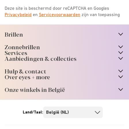
Deze site is beschermd door reCAPTCHA en Googles
Privacybeleid
en
Servicevoorwaarden
zijn van toepassing
Brillen
n
A
r
r
o
w
i
c
o
Zonnebrillen
n
A
r
r
o
w
i
c
o
Services
Aanbiedingen & collecties
Hulp & contact
Over eyes + more
Onze winkels in België
Land/Taal: