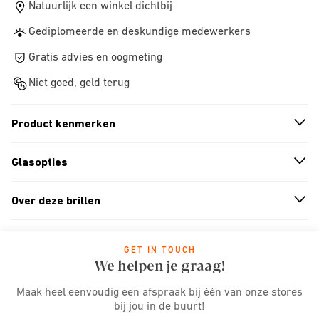
Natuurlijk een winkel dichtbij
Gediplomeerde en deskundige medewerkers
Gratis advies en oogmeting
Niet goed, geld terug
Product kenmerken
n
A
r
r
o
w
i
c
o
Glasopties
n
A
r
r
o
w
i
c
o
Over deze brillen
n
A
r
r
o
w
i
c
o
GET IN TOUCH
We helpen je graag!
Maak heel eenvoudig een afspraak bij één van onze stores
bij jou in de buurt!