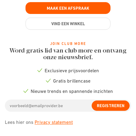
MAAK EEN AFSPRAAK
VIND EEN WINKEL
JOIN CLUB MORE
Word gratis lid van club more en ontvang
onze nieuwsbrief.
Exclusieve prijsvoordelen
Check
icon
Gratis brillencase
Check
icon
Nieuwe trends en spannende inzichten
Check
icon
Email
REGISTREREN
address
Lees hier ons
Privacy statement