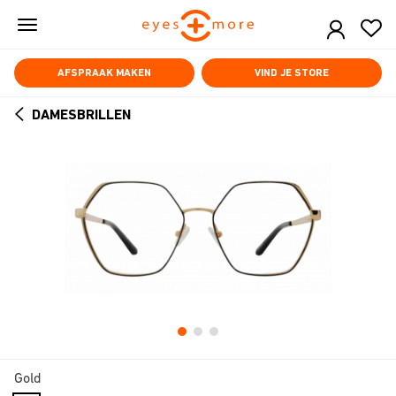
Skip
to
main
content
AFSPRAAK MAKEN
VIND JE STORE
DAMESBRILLEN
ARROW
BACK
Gold