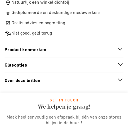
Natuurlijk een winkel dichtbij
Gediplomeerde en deskundige medewerkers
Gratis advies en oogmeting
Niet goed, geld terug
Product kenmerken
n
A
r
r
o
w
i
c
o
Glasopties
n
A
r
r
o
w
i
c
o
Over deze brillen
n
A
r
r
o
w
i
c
o
GET IN TOUCH
We helpen je graag!
Maak heel eenvoudig een afspraak bij één van onze stores
bij jou in de buurt!