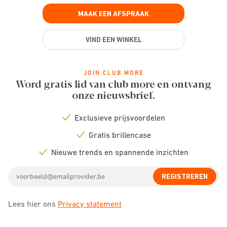
MAAK EEN AFSPRAAK
VIND EEN WINKEL
JOIN CLUB MORE
Word gratis lid van club more en ontvang
onze nieuwsbrief.
Exclusieve prijsvoordelen
Check
icon
Gratis brillencase
Check
icon
Nieuwe trends en spannende inzichten
Check
icon
Email
REGISTREREN
address
Lees hier ons
Privacy statement