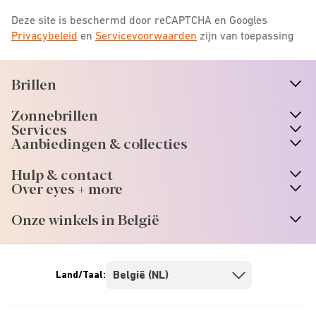
Deze site is beschermd door reCAPTCHA en Googles
Privacybeleid
en
Servicevoorwaarden
zijn van toepassing
Brillen
n
A
r
r
o
w
i
c
o
Zonnebrillen
n
A
r
r
o
w
i
c
o
Services
Aanbiedingen & collecties
Hulp & contact
Over eyes + more
Onze winkels in België
Land/Taal: