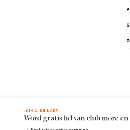
P
G
O
JOIN CLUB MORE
Word gratis lid van club more en
Exclusieve prijsvoordelen