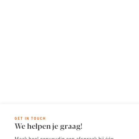
GET IN TOUCH
We helpen je graag!
Maak heel eenvoudig een afspraak bij één