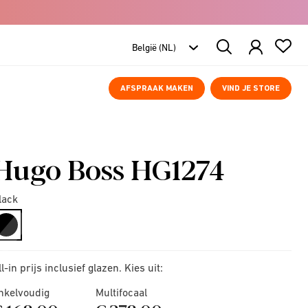
Search
Products
AFSPRAAK MAKEN
VIND JE STORE
Hugo Boss HG1274
lack
selected
ll-in prijs inclusief glazen. Kies uit:
nkelvoudig
Multifocaal