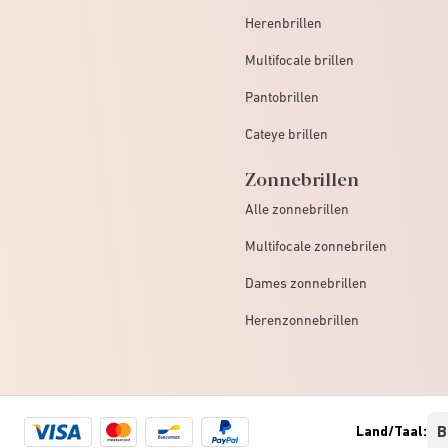
Herenbrillen
Multifocale brillen
Pantobrillen
Cateye brillen
Zonnebrillen
Alle zonnebrillen
Multifocale zonnebrilen
Dames zonnebrillen
Herenzonnebrillen
Visa
Mastercard
Bancontact
Paypal
Land/Taal:
logo
logo
logo