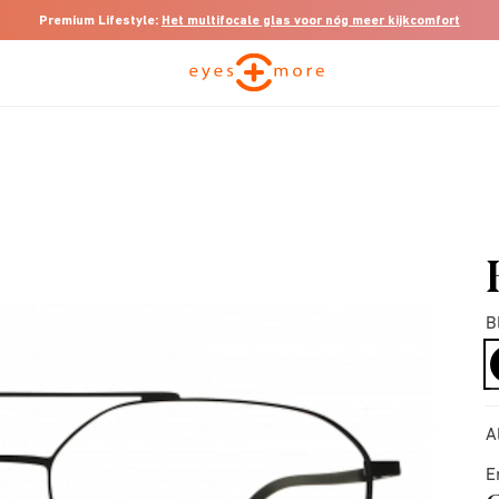
Premium Lifestyle:
Het multifocale glas voor nóg meer kijkcomfort
B
A
E