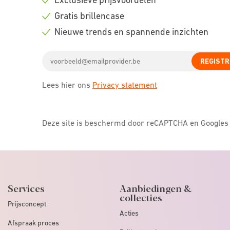
Check
Gratis brillencase
icon
Check
Nieuwe trends en spannende inzichten
icon
Check
Email
icon
REGISTR
address
Lees hier ons
Privacy statement
Deze site is beschermd door reCAPTCHA en Google
Services
Aanbiedingen &
collecties
Prijsconcept
Acties
Afspraak proces