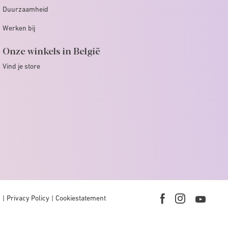
Duurzaamheid
Werken bij
Onze winkels in België
Vind je store
n
Privacy Policy
Cookiestatement
Youtub
Facebook
Instagram
link
link
link