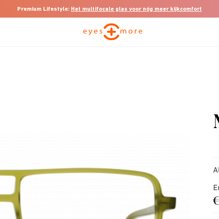
Premium Lifestyle:
Het multifocale glas voor nóg meer kijkcomfort
A
E