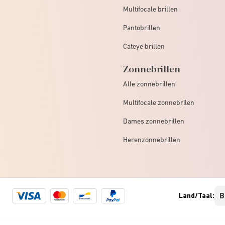
Multifocale brillen
Pantobrillen
Cateye brillen
Zonnebrillen
Alle zonnebrillen
Multifocale zonnebrilen
Dames zonnebrillen
Herenzonnebrillen
Visa
Mastercard
Bancontact
Paypal
Land/Taal:
logo
logo
logo