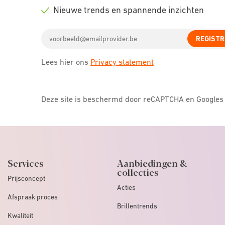
icon
Check
Nieuwe trends en spannende inzichten
icon
Check
Email
icon
REGISTR
address
Lees hier ons
Privacy statement
Deze site is beschermd door reCAPTCHA en Google
Services
Aanbiedingen &
collecties
Prijsconcept
Acties
Afspraak proces
Brillentrends
Kwaliteit