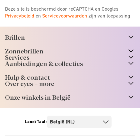
Deze site is beschermd door reCAPTCHA en Googles
Privacybeleid
en
Servicevoorwaarden
zijn van toepassing
Brillen
n
A
r
r
o
w
i
c
o
Zonnebrillen
n
A
r
r
o
w
i
c
o
Services
Aanbiedingen & collecties
Hulp & contact
Over eyes + more
Onze winkels in België
Land/Taal: