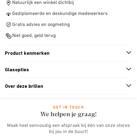
Natuurlijk een winkel dichtbij
Gediplomeerde en deskundige medewerkers
Gratis advies en oogmeting
Niet goed, geld terug
Product kenmerken
n
A
r
r
o
w
i
c
o
Glasopties
n
A
r
r
o
w
i
c
o
Over deze brillen
n
A
r
r
o
w
i
c
o
GET IN TOUCH
We helpen je graag!
Maak heel eenvoudig een afspraak bij één van onze stores
bij jou in de buurt!