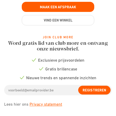
MAAK EEN AFSPRAAK
VIND EEN WINKEL
JOIN CLUB MORE
Word gratis lid van club more en ontvang
onze nieuwsbrief.
Exclusieve prijsvoordelen
Check
icon
Gratis brillencase
Check
icon
Nieuwe trends en spannende inzichten
Check
icon
Email
REGISTREREN
address
Lees hier ons
Privacy statement