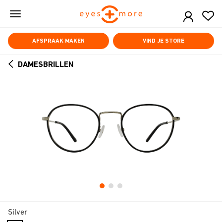
Skip
to
main
content
AFSPRAAK MAKEN
VIND JE STORE
DAMESBRILLEN
ARROW
BACK
Silver