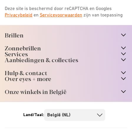
Deze site is beschermd door reCAPTCHA en Googles
Privacybeleid
en
Servicevoorwaarden
zijn van toepassing
Brillen
n
A
r
r
o
w
i
c
o
Zonnebrillen
n
A
r
r
o
w
i
c
o
Services
Aanbiedingen & collecties
Hulp & contact
Over eyes + more
Onze winkels in België
Land/Taal: