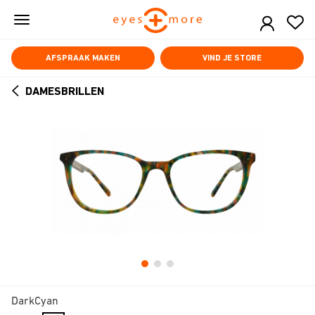
Skip
to
main
content
AFSPRAAK MAKEN
VIND JE STORE
DAMESBRILLEN
ARROW
BACK
DarkCyan