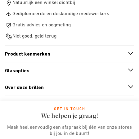
Natuurlijk een winkel dichtbij
Gediplomeerde en deskundige medewerkers
Gratis advies en oogmeting
Niet goed, geld terug
Product kenmerken
n
A
r
r
o
w
i
c
o
Glasopties
n
A
r
r
o
w
i
c
o
Over deze brillen
n
A
r
r
o
w
i
c
o
GET IN TOUCH
We helpen je graag!
Maak heel eenvoudig een afspraak bij één van onze stores
bij jou in de buurt!