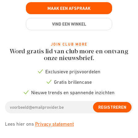
MAAK EEN AFSPRAAK
VIND EEN WINKEL
JOIN CLUB MORE
Word gratis lid van club more en ontvang
onze nieuwsbrief.
Exclusieve prijsvoordelen
Check
icon
Gratis brillencase
Check
icon
Nieuwe trends en spannende inzichten
Check
icon
Email
REGISTREREN
address
Lees hier ons
Privacy statement