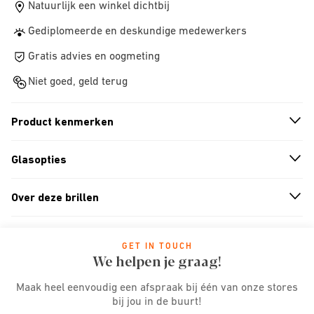
Natuurlijk een winkel dichtbij
Gediplomeerde en deskundige medewerkers
Gratis advies en oogmeting
Niet goed, geld terug
Product kenmerken
n
A
r
r
o
w
i
c
o
Glasopties
n
A
r
r
o
w
i
c
o
Over deze brillen
n
A
r
r
o
w
i
c
o
GET IN TOUCH
We helpen je graag!
Maak heel eenvoudig een afspraak bij één van onze stores
bij jou in de buurt!