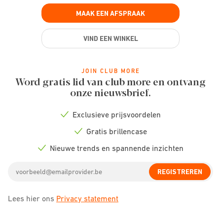
MAAK EEN AFSPRAAK
VIND EEN WINKEL
JOIN CLUB MORE
Word gratis lid van club more en ontvang
onze nieuwsbrief.
Exclusieve prijsvoordelen
Check
icon
Gratis brillencase
Check
icon
Nieuwe trends en spannende inzichten
Check
icon
Email
REGISTREREN
address
Lees hier ons
Privacy statement