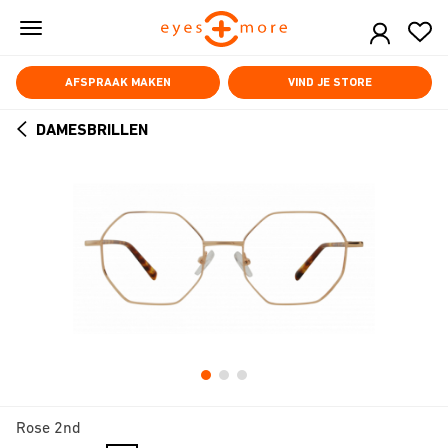
Skip
to
main
content
AFSPRAAK MAKEN
VIND JE STORE
DAMESBRILLEN
ARROW
BACK
Rose 2nd