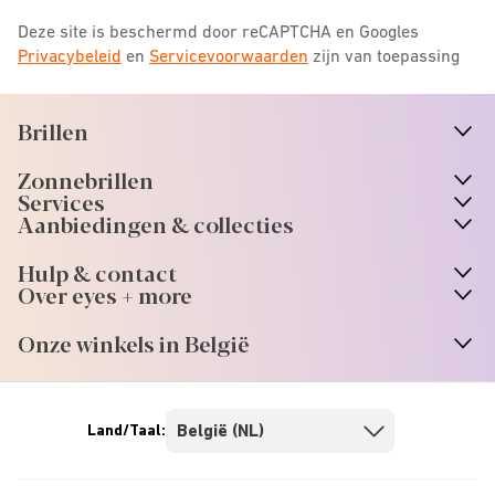
Deze site is beschermd door reCAPTCHA en Googles
Privacybeleid
en
Servicevoorwaarden
zijn van toepassing
Brillen
n
A
r
r
o
w
i
c
o
Zonnebrillen
n
A
r
r
o
w
i
c
o
Services
Aanbiedingen & collecties
Hulp & contact
Over eyes + more
Onze winkels in België
Land/Taal: