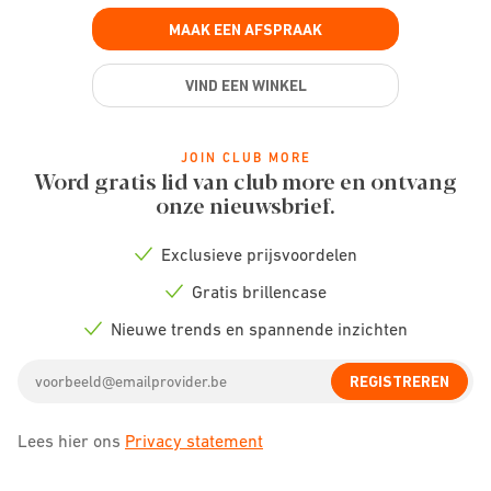
MAAK EEN AFSPRAAK
VIND EEN WINKEL
JOIN CLUB MORE
Word gratis lid van club more en ontvang
onze nieuwsbrief.
Exclusieve prijsvoordelen
Check
icon
Gratis brillencase
Check
icon
Nieuwe trends en spannende inzichten
Check
icon
Email
REGISTREREN
address
Lees hier ons
Privacy statement