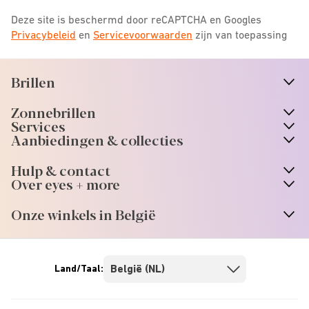
Deze site is beschermd door reCAPTCHA en Googles
Privacybeleid
en
Servicevoorwaarden
zijn van toepassing
Brillen
n
A
r
r
o
w
i
c
o
Zonnebrillen
n
A
r
r
o
w
i
c
o
Services
Aanbiedingen & collecties
Hulp & contact
Over eyes + more
Onze winkels in België
Land/Taal: