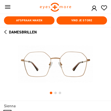
Skip
to
main
content
AFSPRAAK MAKEN
VIND JE STORE
DAMESBRILLEN
ARROW
BACK
Sienna