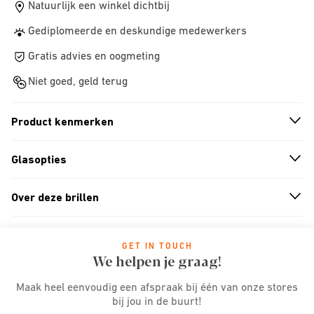
Natuurlijk een winkel dichtbij
Gediplomeerde en deskundige medewerkers
Gratis advies en oogmeting
Niet goed, geld terug
Product kenmerken
n
A
r
r
o
w
i
c
o
Glasopties
n
A
r
r
o
w
i
c
o
Over deze brillen
n
A
r
r
o
w
i
c
o
GET IN TOUCH
We helpen je graag!
Maak heel eenvoudig een afspraak bij één van onze stores
bij jou in de buurt!