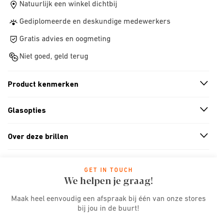
Natuurlijk een winkel dichtbij
Gediplomeerde en deskundige medewerkers
Gratis advies en oogmeting
Niet goed, geld terug
Product kenmerken
n
A
r
r
o
w
i
c
o
Glasopties
n
A
r
r
o
w
i
c
o
Over deze brillen
n
A
r
r
o
w
i
c
o
GET IN TOUCH
We helpen je graag!
Maak heel eenvoudig een afspraak bij één van onze stores
bij jou in de buurt!