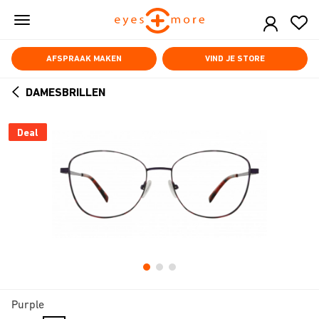
Skip
to
main
content
AFSPRAAK MAKEN
VIND JE STORE
DAMESBRILLEN
ARROW
BACK
Deal
Purple