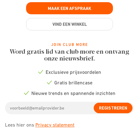
MAAK EEN AFSPRAAK
VIND EEN WINKEL
JOIN CLUB MORE
Word gratis lid van club more en ontvang
onze nieuwsbrief.
Exclusieve prijsvoordelen
Check
icon
Gratis brillencase
Check
icon
Nieuwe trends en spannende inzichten
Check
icon
Email
REGISTREREN
address
Lees hier ons
Privacy statement