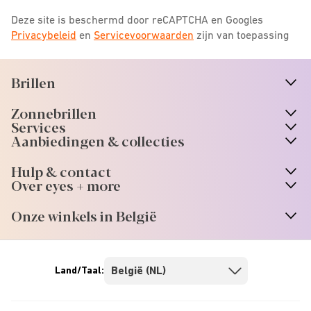
Deze site is beschermd door reCAPTCHA en Googles
Privacybeleid
en
Servicevoorwaarden
zijn van toepassing
Brillen
n
A
r
r
o
w
i
c
o
Zonnebrillen
n
A
r
r
o
w
i
c
o
Services
Aanbiedingen & collecties
Hulp & contact
Over eyes + more
Onze winkels in België
Land/Taal: