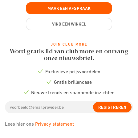
MAAK EEN AFSPRAAK
VIND EEN WINKEL
JOIN CLUB MORE
Word gratis lid van club more en ontvang
onze nieuwsbrief.
Exclusieve prijsvoordelen
Check
icon
Gratis brillencase
Check
icon
Nieuwe trends en spannende inzichten
Check
icon
Email
REGISTREREN
address
Lees hier ons
Privacy statement