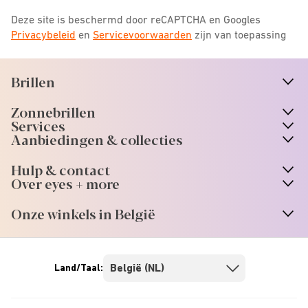
Deze site is beschermd door reCAPTCHA en Googles
Privacybeleid
en
Servicevoorwaarden
zijn van toepassing
Brillen
n
A
r
r
o
w
i
c
o
Zonnebrillen
n
A
r
r
o
w
i
c
o
Services
Aanbiedingen & collecties
Hulp & contact
Over eyes + more
Onze winkels in België
Land/Taal: