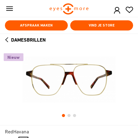
Skip
to
main
content
AFSPRAAK MAKEN
VIND JE STORE
DAMESBRILLEN
ARROW
BACK
Nieuw
RedHavana