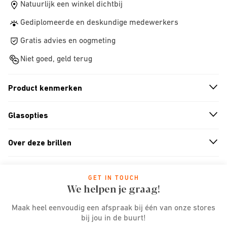
Natuurlijk een winkel dichtbij
Gediplomeerde en deskundige medewerkers
Gratis advies en oogmeting
Niet goed, geld terug
Product kenmerken
n
A
r
r
o
w
i
c
o
Glasopties
n
A
r
r
o
w
i
c
o
Over deze brillen
n
A
r
r
o
w
i
c
o
GET IN TOUCH
We helpen je graag!
Maak heel eenvoudig een afspraak bij één van onze stores
bij jou in de buurt!