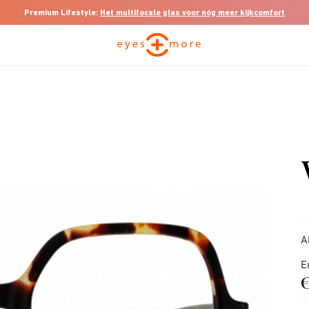
Premium Lifestyle:
Het multifocale glas voor nóg meer kijkcomfort
A
E