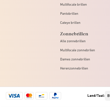
Multifocale brillen
Pantobrillen
Cateye brillen
Zonnebrillen
Alle zonnebrillen
Multifocale zonnebrilen
Dames zonnebrillen
Herenzonnebrillen
Visa
Mastercard
Bancontact
Paypal
Land/Taal:
logo
logo
logo