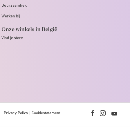
Duurzaamheid
Werken bij
Onze winkels in België
Vind je store
n
Privacy Policy
Cookiestatement
Youtub
Facebook
Instagram
link
link
link