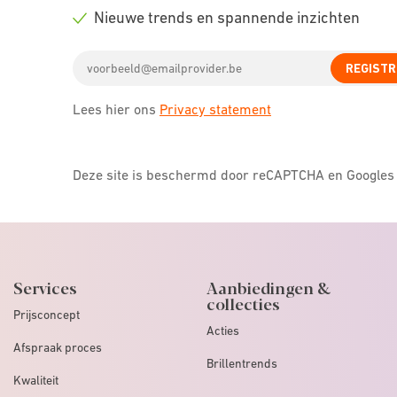
icon
Check
Nieuwe trends en spannende inzichten
icon
Check
Email
icon
REGISTR
address
Lees hier ons
Privacy statement
Deze site is beschermd door reCAPTCHA en Google
Services
Aanbiedingen &
collecties
Prijsconcept
Acties
Afspraak proces
Brillentrends
Kwaliteit