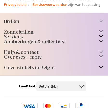
Privacybeleid
en
Servicevoorwaarden
zijn van toepassing
Brillen
n
A
r
r
o
w
i
c
o
Zonnebrillen
n
A
r
r
o
w
i
c
o
Services
Aanbiedingen & collecties
Hulp & contact
Over eyes + more
Onze winkels in België
Land/Taal:
Visa
Mastercard
Bancontact
Paypal