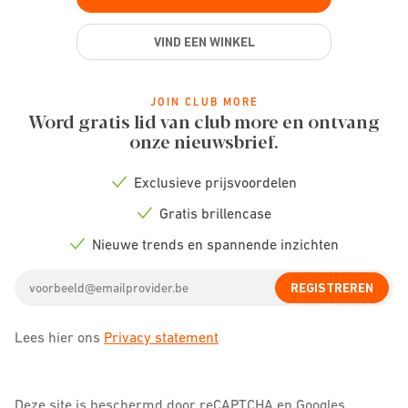
VIND EEN WINKEL
JOIN CLUB MORE
Word gratis lid van club more en ontvang
onze nieuwsbrief.
Exclusieve prijsvoordelen
Check
icon
Gratis brillencase
Check
icon
Nieuwe trends en spannende inzichten
Check
icon
Email
REGISTREREN
address
Lees hier ons
Privacy statement
Deze site is beschermd door reCAPTCHA en Googles