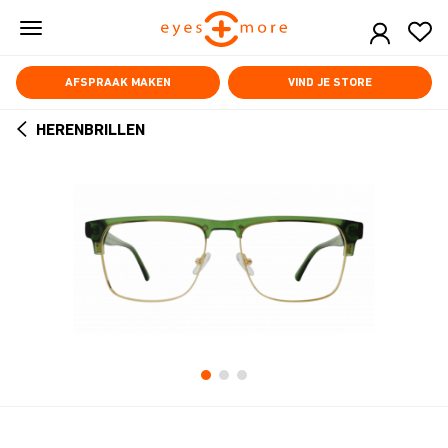
Skip
to
main
content
AFSPRAAK MAKEN
VIND JE STORE
HERENBRILLEN
ARROW
BACK