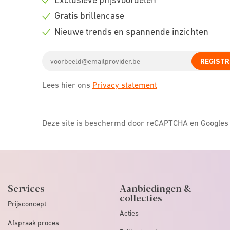
Check
Gratis brillencase
icon
Check
Nieuwe trends en spannende inzichten
icon
Check
Email
icon
REGISTR
address
Lees hier ons
Privacy statement
Deze site is beschermd door reCAPTCHA en Google
Services
Aanbiedingen &
collecties
Prijsconcept
Acties
Afspraak proces