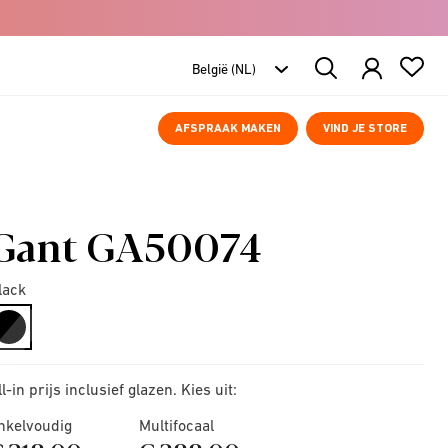
Search
Products
AFSPRAAK MAKEN
VIND JE STORE
Gant GA50074
lack
selected
ll-in prijs inclusief glazen. Kies uit:
nkelvoudig
Multifocaal