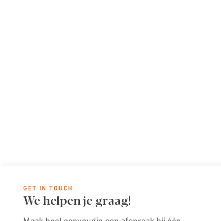
GET IN TOUCH
We helpen je graag!
Maak heel eenvoudig een afspraak bij één