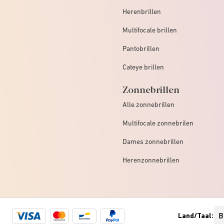
Herenbrillen
Multifocale brillen
Pantobrillen
Cateye brillen
Zonnebrillen
Alle zonnebrillen
Multifocale zonnebrilen
Dames zonnebrillen
Herenzonnebrillen
Visa
Mastercard
Bancontact
Paypal
Land/Taal:
logo
logo
logo