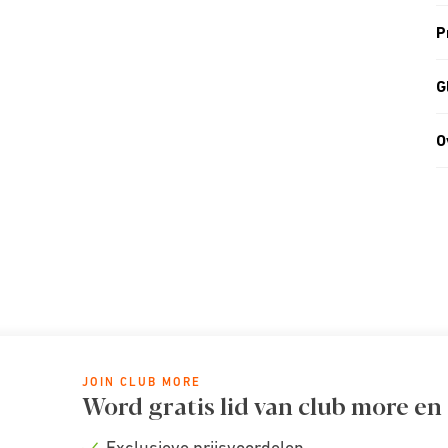
P
G
O
JOIN CLUB MORE
Word gratis lid van club more en
Exclusieve prijsvoordelen