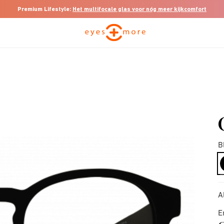
Premium Lifestyle:
Het multifocale glas voor nóg meer kijkcomfort
B
A
E