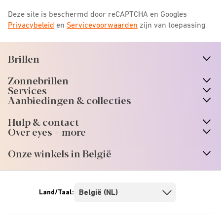
Deze site is beschermd door reCAPTCHA en Googles
Privacybeleid
en
Servicevoorwaarden
zijn van toepassing
Brillen
n
A
r
r
o
w
i
c
o
Zonnebrillen
n
A
r
r
o
w
i
c
o
Services
Aanbiedingen & collecties
Hulp & contact
Over eyes + more
Onze winkels in België
Land/Taal: