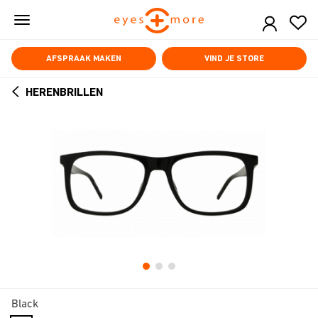
Skip
to
main
content
AFSPRAAK MAKEN
VIND JE STORE
HERENBRILLEN
ARROW
BACK
Black