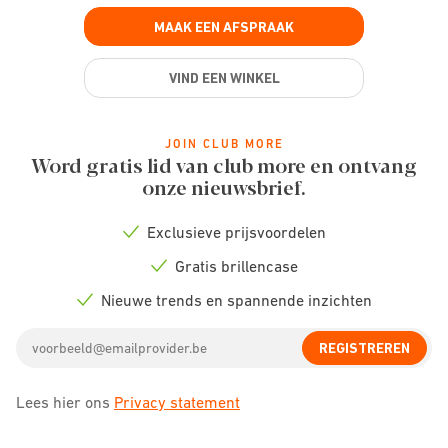
MAAK EEN AFSPRAAK
VIND EEN WINKEL
JOIN CLUB MORE
Word gratis lid van club more en ontvang
onze nieuwsbrief.
Exclusieve prijsvoordelen
Check
icon
Gratis brillencase
Check
icon
Nieuwe trends en spannende inzichten
Check
icon
Email
REGISTREREN
address
Lees hier ons
Privacy statement