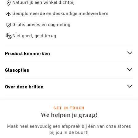
Natuurlijk een winkel dichtbij
Gediplomeerde en deskundige medewerkers
Gratis advies en oogmeting
Niet goed, geld terug
Product kenmerken
n
A
r
r
o
w
i
c
o
Glasopties
n
A
r
r
o
w
i
c
o
Over deze brillen
n
A
r
r
o
w
i
c
o
GET IN TOUCH
We helpen je graag!
Maak heel eenvoudig een afspraak bij één van onze stores
bij jou in de buurt!