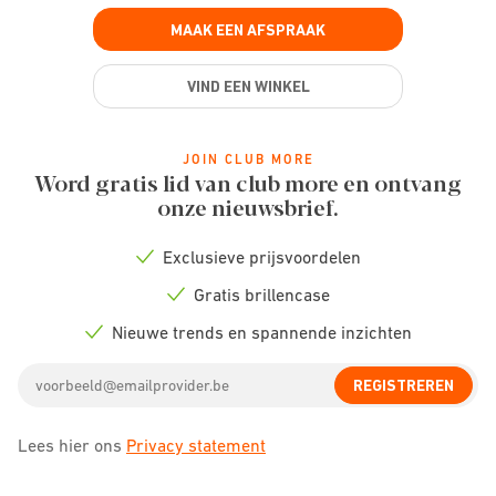
MAAK EEN AFSPRAAK
VIND EEN WINKEL
JOIN CLUB MORE
Word gratis lid van club more en ontvang
onze nieuwsbrief.
Exclusieve prijsvoordelen
Check
icon
Gratis brillencase
Check
icon
Nieuwe trends en spannende inzichten
Check
icon
Email
REGISTREREN
address
Lees hier ons
Privacy statement