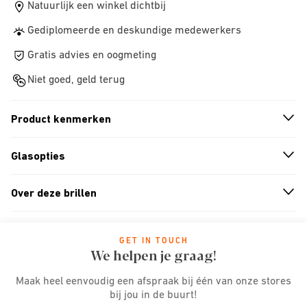
Natuurlijk een winkel dichtbij
Gediplomeerde en deskundige medewerkers
Gratis advies en oogmeting
Niet goed, geld terug
Product kenmerken
n
A
r
r
o
w
i
c
o
Glasopties
n
A
r
r
o
w
i
c
o
Over deze brillen
n
A
r
r
o
w
i
c
o
GET IN TOUCH
We helpen je graag!
Maak heel eenvoudig een afspraak bij één van onze stores
bij jou in de buurt!