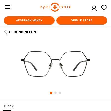
Skip
to
main
content
AFSPRAAK MAKEN
VIND JE STORE
HERENBRILLEN
ARROW
BACK
Black