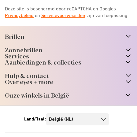
Deze site is beschermd door reCAPTCHA en Googles
Privacybeleid
en
Servicevoorwaarden
zijn van toepassing
Brillen
n
A
r
r
o
w
i
c
o
Zonnebrillen
n
A
r
r
o
w
i
c
o
Services
Aanbiedingen & collecties
Hulp & contact
Over eyes + more
Onze winkels in België
Land/Taal: