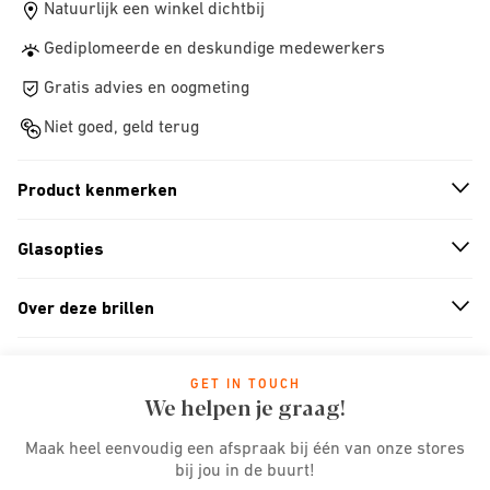
Natuurlijk een winkel dichtbij
Gediplomeerde en deskundige medewerkers
Gratis advies en oogmeting
Niet goed, geld terug
Product kenmerken
n
A
r
r
o
w
i
c
o
Glasopties
n
A
r
r
o
w
i
c
o
Over deze brillen
n
A
r
r
o
w
i
c
o
GET IN TOUCH
We helpen je graag!
Maak heel eenvoudig een afspraak bij één van onze stores
bij jou in de buurt!