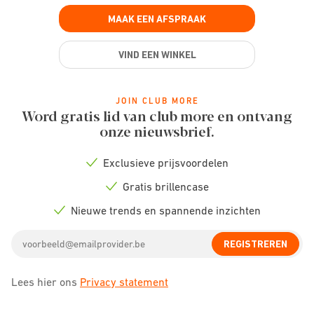
MAAK EEN AFSPRAAK
VIND EEN WINKEL
JOIN CLUB MORE
Word gratis lid van club more en ontvang
onze nieuwsbrief.
Exclusieve prijsvoordelen
Check
icon
Gratis brillencase
Check
icon
Nieuwe trends en spannende inzichten
Check
icon
Email
REGISTREREN
address
Lees hier ons
Privacy statement