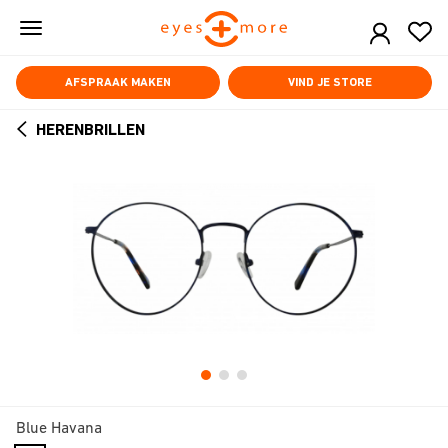
Skip
to
main
content
AFSPRAAK MAKEN
VIND JE STORE
HERENBRILLEN
ARROW
BACK
Blue Havana