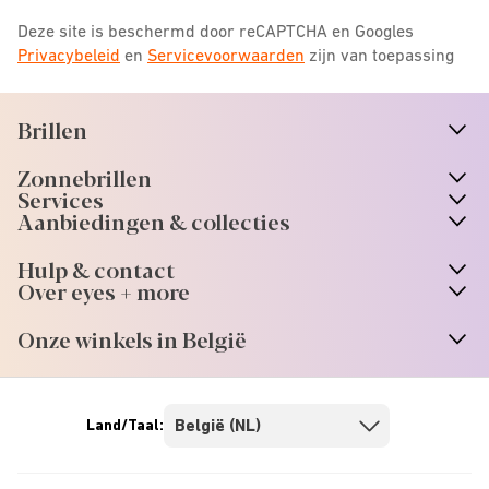
Deze site is beschermd door reCAPTCHA en Googles
Privacybeleid
en
Servicevoorwaarden
zijn van toepassing
Brillen
n
A
r
r
o
w
i
c
o
Zonnebrillen
n
A
r
r
o
w
i
c
o
Services
Aanbiedingen & collecties
Hulp & contact
Over eyes + more
Onze winkels in België
Land/Taal: