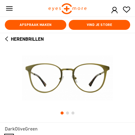
Skip
to
main
content
AFSPRAAK MAKEN
VIND JE STORE
HERENBRILLEN
ARROW
BACK
DarkOliveGreen