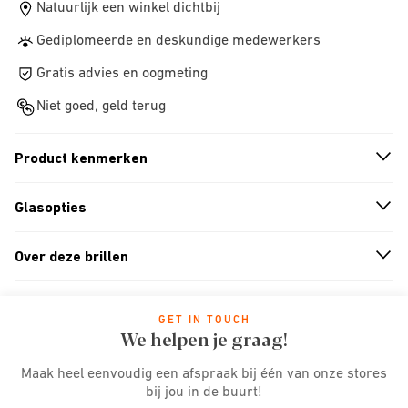
Natuurlijk een winkel dichtbij
Gediplomeerde en deskundige medewerkers
Gratis advies en oogmeting
Niet goed, geld terug
Product kenmerken
n
A
r
r
o
w
i
c
o
Glasopties
n
A
r
r
o
w
i
c
o
Over deze brillen
n
A
r
r
o
w
i
c
o
GET IN TOUCH
We helpen je graag!
Maak heel eenvoudig een afspraak bij één van onze stores
bij jou in de buurt!