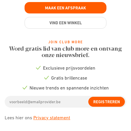
MAAK EEN AFSPRAAK
VIND EEN WINKEL
JOIN CLUB MORE
Word gratis lid van club more en ontvang
onze nieuwsbrief.
Exclusieve prijsvoordelen
Check
icon
Gratis brillencase
Check
icon
Nieuwe trends en spannende inzichten
Check
icon
Email
REGISTREREN
address
Lees hier ons
Privacy statement