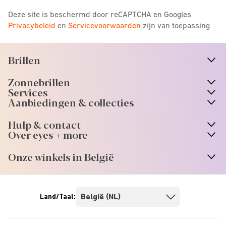
Deze site is beschermd door reCAPTCHA en Googles
Privacybeleid
en
Servicevoorwaarden
zijn van toepassing
Brillen
n
A
r
r
o
w
i
c
o
Zonnebrillen
n
A
r
r
o
w
i
c
o
Services
Aanbiedingen & collecties
Hulp & contact
Over eyes + more
Onze winkels in België
Land/Taal: