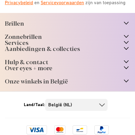
Privacybeleid
en
Servicevoorwaarden
zijn van toepassing
Brillen
n
A
r
r
o
w
i
c
o
Zonnebrillen
n
A
r
r
o
w
i
c
o
Services
Aanbiedingen & collecties
Hulp & contact
Over eyes + more
Onze winkels in België
Land/Taal:
Visa
Mastercard
Bancontact
Paypal
logo
logo
logo