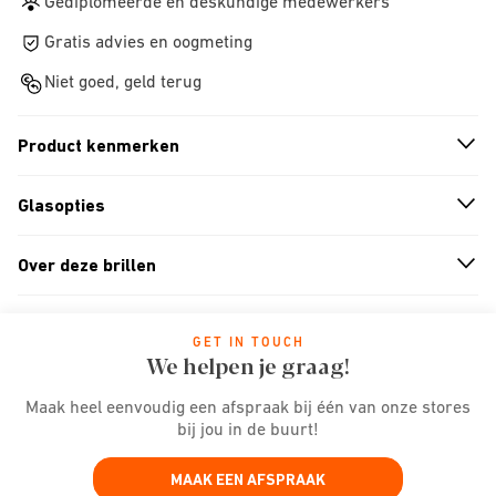
Gediplomeerde en deskundige medewerkers
Gratis advies en oogmeting
Niet goed, geld terug
Product kenmerken
n
A
r
r
o
w
i
c
o
Glasopties
n
A
r
r
o
w
i
c
o
Over deze brillen
n
A
r
r
o
w
i
c
o
GET IN TOUCH
We helpen je graag!
Maak heel eenvoudig een afspraak bij één van onze stores
bij jou in de buurt!
MAAK EEN AFSPRAAK