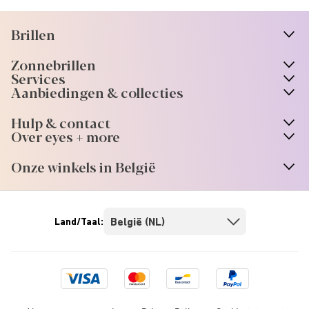
Brillen
n
A
r
r
o
w
i
c
o
Zonnebrillen
n
A
r
r
o
w
i
c
o
Services
Aanbiedingen & collecties
Hulp & contact
Over eyes + more
Onze winkels in België
Land/Taal:
Visa
Mastercard
Bancontact
Paypal
logo
logo
logo