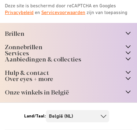
Deze site is beschermd door reCAPTCHA en Googles
Privacybeleid
en
Servicevoorwaarden
zijn van toepassing
Brillen
n
A
r
r
o
w
i
c
o
Zonnebrillen
n
A
r
r
o
w
i
c
o
Services
Aanbiedingen & collecties
Hulp & contact
Over eyes + more
Onze winkels in België
Land/Taal: