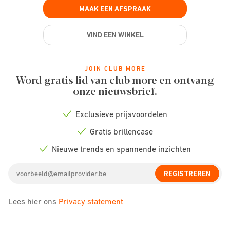
MAAK EEN AFSPRAAK
VIND EEN WINKEL
JOIN CLUB MORE
Word gratis lid van club more en ontvang
onze nieuwsbrief.
Exclusieve prijsvoordelen
Check
icon
Gratis brillencase
Check
icon
Nieuwe trends en spannende inzichten
Check
icon
Email
REGISTREREN
address
Lees hier ons
Privacy statement