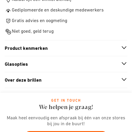
Gediplomeerde en deskundige medewerkers
Gratis advies en oogmeting
Niet goed, geld terug
Product kenmerken
n
A
r
r
o
w
i
c
o
Glasopties
n
A
r
r
o
w
i
c
o
Over deze brillen
n
A
r
r
o
w
i
c
o
GET IN TOUCH
We helpen je graag!
Maak heel eenvoudig een afspraak bij één van onze stores
bij jou in de buurt!