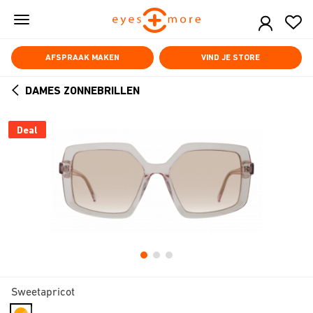
Skip
to
main
content
AFSPRAAK MAKEN
VIND JE STORE
DAMES ZONNEBRILLEN
ARROW
BACK
Deal
Sweetapricot