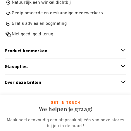
Natuurlijk een winkel dichtbij
Gediplomeerde en deskundige medewerkers
Gratis advies en oogmeting
Niet goed, geld terug
Product kenmerken
n
A
r
r
o
w
i
c
o
Glasopties
n
A
r
r
o
w
i
c
o
Over deze brillen
n
A
r
r
o
w
i
c
o
GET IN TOUCH
We helpen je graag!
Maak heel eenvoudig een afspraak bij één van onze stores
bij jou in de buurt!