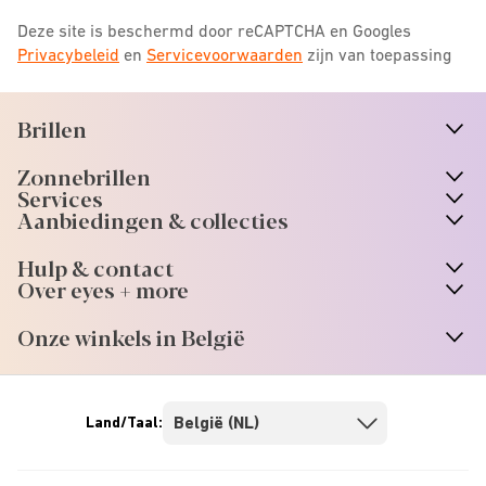
Deze site is beschermd door reCAPTCHA en Googles
Privacybeleid
en
Servicevoorwaarden
zijn van toepassing
Brillen
n
A
r
r
o
w
i
c
o
Zonnebrillen
n
A
r
r
o
w
i
c
o
Services
Aanbiedingen & collecties
Hulp & contact
Over eyes + more
Onze winkels in België
Land/Taal: