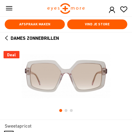
Skip
to
main
content
AFSPRAAK MAKEN
VIND JE STORE
DAMES ZONNEBRILLEN
ARROW
BACK
Deal
Sweetapricot