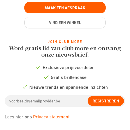
MAAK EEN AFSPRAAK
VIND EEN WINKEL
JOIN CLUB MORE
Word gratis lid van club more en ontvang
onze nieuwsbrief.
Exclusieve prijsvoordelen
Check
icon
Gratis brillencase
Check
icon
Nieuwe trends en spannende inzichten
Check
icon
Email
REGISTREREN
address
Lees hier ons
Privacy statement