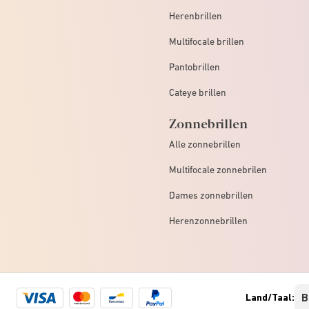
Herenbrillen
Multifocale brillen
Pantobrillen
Cateye brillen
Zonnebrillen
Alle zonnebrillen
Multifocale zonnebrilen
Dames zonnebrillen
Herenzonnebrillen
Visa
Mastercard
Bancontact
Paypal
Land/Taal:
logo
logo
logo