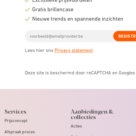
Check
Gratis brillencase
icon
Check
Nieuwe trends en spannende inzichten
icon
Check
Email
icon
REGISTR
address
Lees hier ons
Privacy statement
Deze site is beschermd door reCAPTCHA en Google
Services
Aanbiedingen &
collecties
Prijsconcept
Acties
Afspraak proces