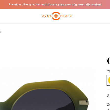
Premium Lifestyle:
Het multifocale glas voor nóg meer kijkcomfort
h
Y
A
Z