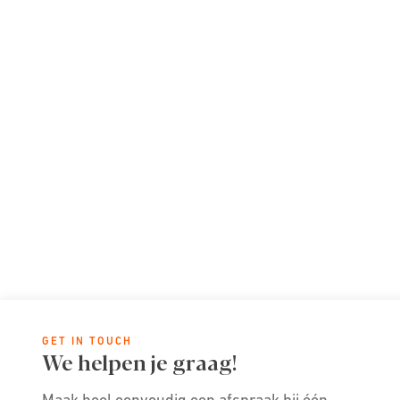
GET IN TOUCH
We helpen je graag!
Maak heel eenvoudig een afspraak bij één