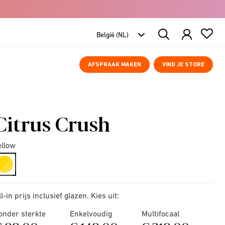
Search
Products
AFSPRAAK MAKEN
VIND JE STORE
Citrus Crush
ellow
selected
ll-in prijs inclusief glazen. Kies uit:
onder sterkte
Enkelvoudig
Multifocaal