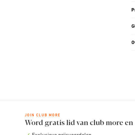
P
G
O
JOIN CLUB MORE
Word gratis lid van club more en
Exclusieve prijsvoordelen