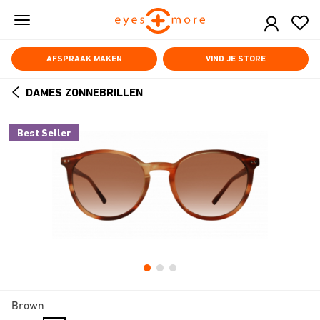
Skip
to
main
content
AFSPRAAK MAKEN
VIND JE STORE
DAMES ZONNEBRILLEN
ARROW
BACK
Best Seller
Brown