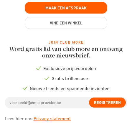
MAAK EEN AFSPRAAK
VIND EEN WINKEL
JOIN CLUB MORE
Word gratis lid van club more en ontvang
onze nieuwsbrief.
Exclusieve prijsvoordelen
Check
icon
Gratis brillencase
Check
icon
Nieuwe trends en spannende inzichten
Check
icon
Email
REGISTREREN
address
Lees hier ons
Privacy statement