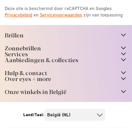
Deze site is beschermd door reCAPTCHA en Googles
Privacybeleid
en
Servicevoorwaarden
zijn van toepassing
Brillen
n
A
r
r
o
w
i
c
o
Zonnebrillen
n
A
r
r
o
w
i
c
o
Services
Aanbiedingen & collecties
Hulp & contact
Over eyes + more
Onze winkels in België
Land/Taal: