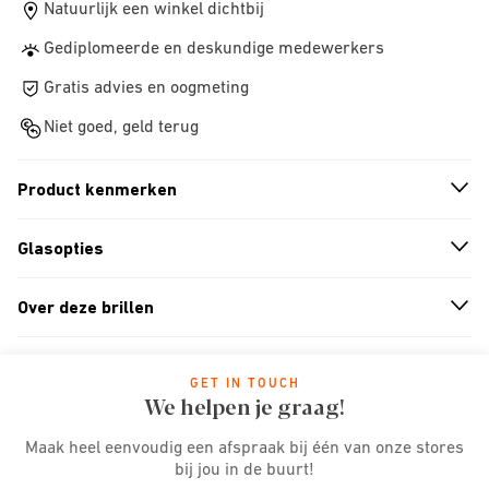
Natuurlijk een winkel dichtbij
Gediplomeerde en deskundige medewerkers
Gratis advies en oogmeting
Niet goed, geld terug
Product kenmerken
n
A
r
r
o
w
i
c
o
Glasopties
n
A
r
r
o
w
i
c
o
Over deze brillen
n
A
r
r
o
w
i
c
o
GET IN TOUCH
We helpen je graag!
Maak heel eenvoudig een afspraak bij één van onze stores
bij jou in de buurt!