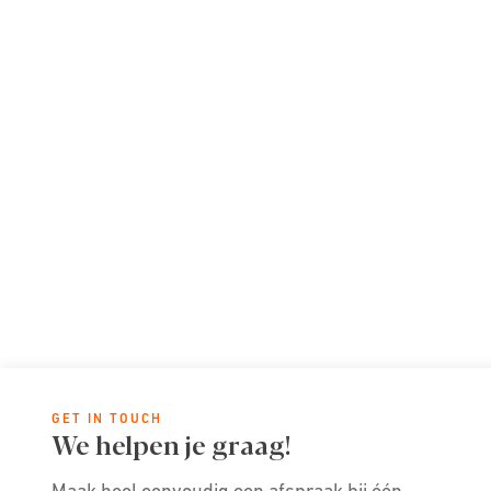
GET IN TOUCH
We helpen je graag!
Maak heel eenvoudig een afspraak bij één