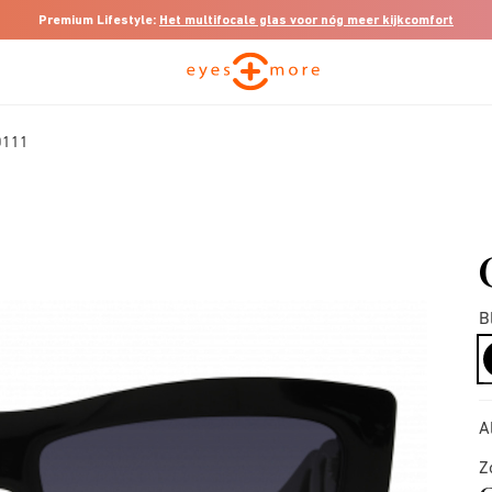
Premium Lifestyle:
Het multifocale glas voor nóg meer kijkcomfort
0111
B
A
Z