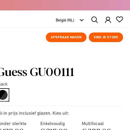
Search
Products
AFSPRAAK MAKEN
VIND JE STORE
Guess GU00111
lack
selected
ll-in prijs inclusief glazen. Kies uit:
onder sterkte
Enkelvoudig
Multifocaal