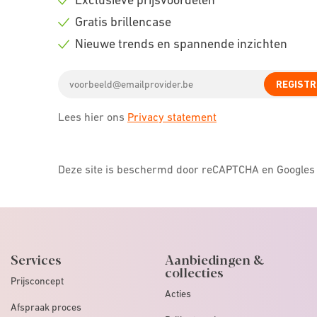
Check
Gratis brillencase
icon
Check
Nieuwe trends en spannende inzichten
icon
Check
Email
icon
REGISTR
address
Lees hier ons
Privacy statement
Deze site is beschermd door reCAPTCHA en Google
Services
Aanbiedingen &
collecties
Prijsconcept
Acties
Afspraak proces