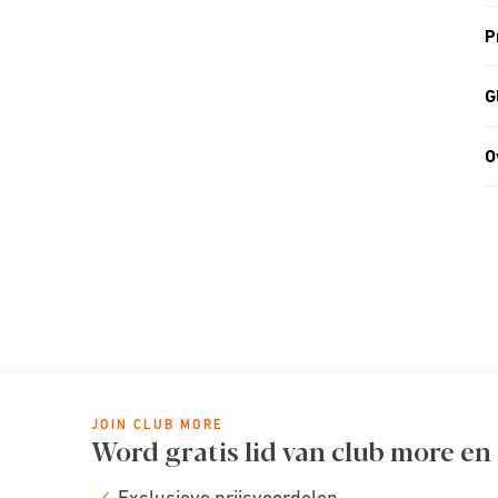
P
G
O
JOIN CLUB MORE
Word gratis lid van club more en
Exclusieve prijsvoordelen