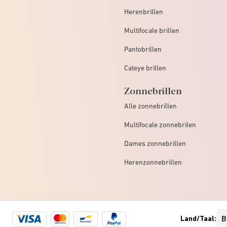
Herenbrillen
Multifocale brillen
Pantobrillen
Cateye brillen
Zonnebrillen
Alle zonnebrillen
Multifocale zonnebrilen
Dames zonnebrillen
Herenzonnebrillen
Visa
Mastercard
Bancontact
Paypal
Land/Taal:
logo
logo
logo