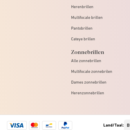
Herenbrillen
Multifocale brillen
Pantobrillen
Cateye brillen
Zonnebrillen
Alle zonnebrillen
Multifocale zonnebrilen
Dames zonnebrillen
Herenzonnebrillen
Visa
Mastercard
Bancontact
Paypal
Land/Taal:
logo
logo
logo