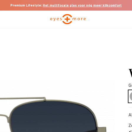
Premium Lifestyle:
Het multifocale glas voor nóg meer kijkcomfort
G
A
Z