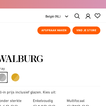
Search
Products
AFSPRAAK MAKEN
VIND JE STORE
WALBURG
ray
selected
ll-in prijs inclusief glazen. Kies uit:
onder sterkte
Enkelvoudig
Multifocaal