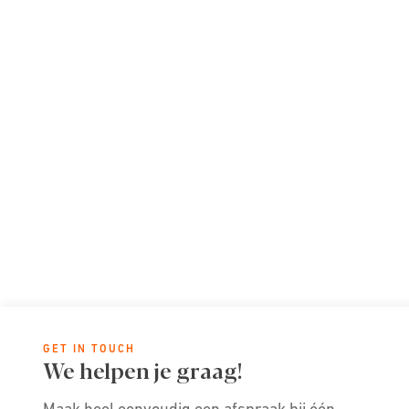
GET IN TOUCH
We helpen je graag!
Maak heel eenvoudig een afspraak bij één