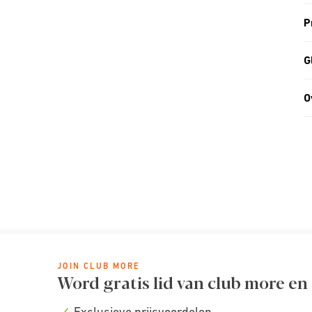
P
G
O
JOIN CLUB MORE
Word gratis lid van club more en
Exclusieve prijsvoordelen