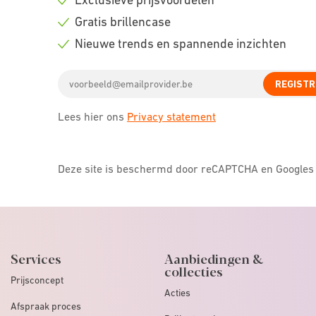
Check
Gratis brillencase
icon
Check
Nieuwe trends en spannende inzichten
icon
Check
Email
icon
REGISTR
address
Lees hier ons
Privacy statement
Deze site is beschermd door reCAPTCHA en Google
Services
Aanbiedingen &
collecties
Prijsconcept
Acties
Afspraak proces