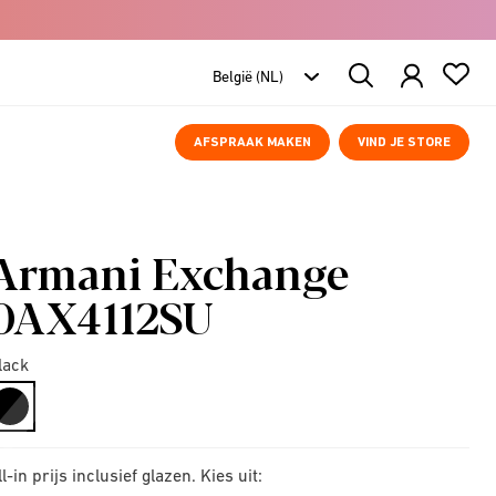
Search
Products
AFSPRAAK MAKEN
VIND JE STORE
Armani Exchange
0AX4112SU
lack
selected
ll-in prijs inclusief glazen. Kies uit: