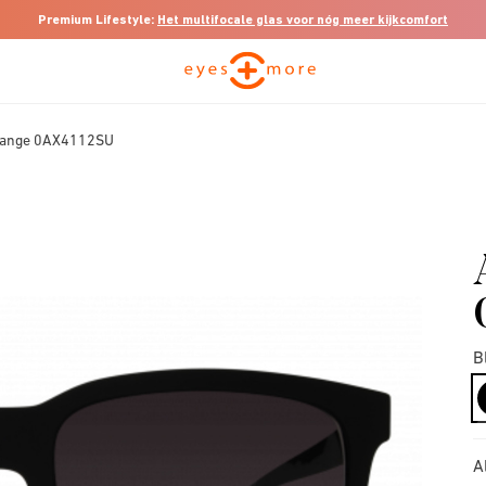
Premium Lifestyle:
Het multifocale glas voor nóg meer kijkcomfort
hange 0AX4112SU
B
A