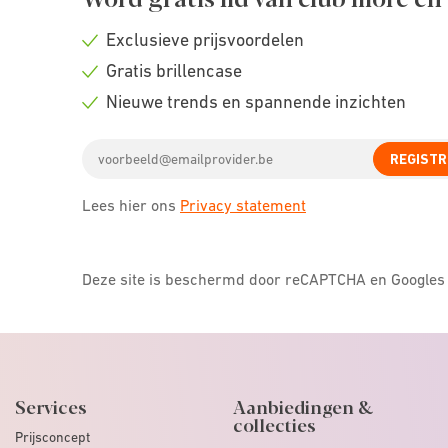
Exclusieve prijsvoordelen
Check
Gratis brillencase
icon
Check
Nieuwe trends en spannende inzichten
icon
Check
Email
icon
REGISTR
address
Lees hier ons
Privacy statement
Deze site is beschermd door reCAPTCHA en Google
Services
Aanbiedingen &
collecties
Prijsconcept