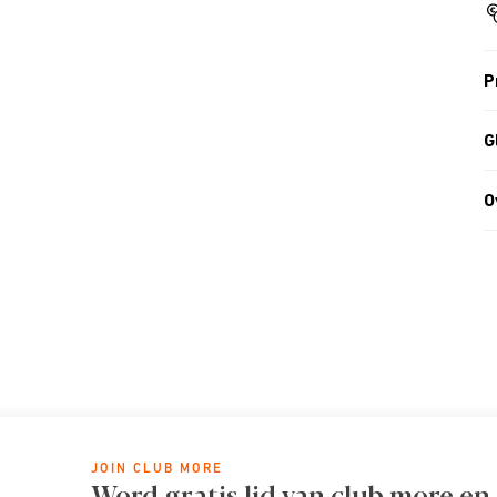
P
G
O
JOIN CLUB MORE
Word gratis lid van club more en