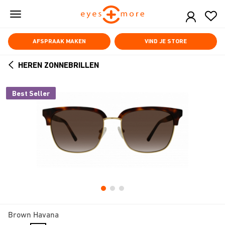
Skip
to
main
content
AFSPRAAK MAKEN
VIND JE STORE
HEREN ZONNEBRILLEN
ARROW
BACK
Best Seller
Brown Havana