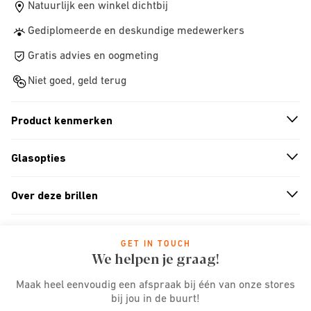
Natuurlijk een winkel dichtbij
Gediplomeerde en deskundige medewerkers
Gratis advies en oogmeting
Niet goed, geld terug
Product kenmerken
n
A
r
r
o
w
i
c
o
Glasopties
n
A
r
r
o
w
i
c
o
Over deze brillen
n
A
r
r
o
w
i
c
o
GET IN TOUCH
We helpen je graag!
Maak heel eenvoudig een afspraak bij één van onze stores
bij jou in de buurt!