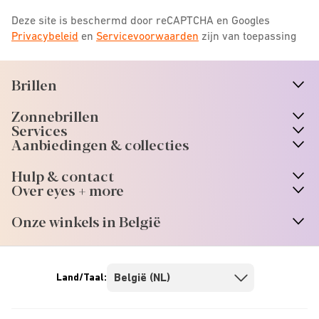
Deze site is beschermd door reCAPTCHA en Googles
Privacybeleid
en
Servicevoorwaarden
zijn van toepassing
Brillen
n
A
r
r
o
w
i
c
o
Zonnebrillen
n
A
r
r
o
w
i
c
o
Services
Aanbiedingen & collecties
Hulp & contact
Over eyes + more
Onze winkels in België
Land/Taal: