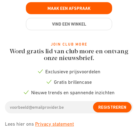
MAAK EEN AFSPRAAK
VIND EEN WINKEL
JOIN CLUB MORE
Word gratis lid van club more en ontvang
onze nieuwsbrief.
Exclusieve prijsvoordelen
Check
icon
Gratis brillencase
Check
icon
Nieuwe trends en spannende inzichten
Check
icon
Email
REGISTREREN
address
Lees hier ons
Privacy statement