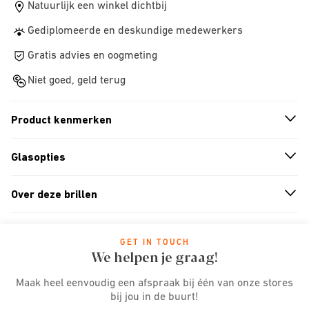
Natuurlijk een winkel dichtbij
Gediplomeerde en deskundige medewerkers
Gratis advies en oogmeting
Niet goed, geld terug
Product kenmerken
n
A
r
r
o
w
i
c
o
Glasopties
n
A
r
r
o
w
i
c
o
Over deze brillen
n
A
r
r
o
w
i
c
o
GET IN TOUCH
We helpen je graag!
Maak heel eenvoudig een afspraak bij één van onze stores
bij jou in de buurt!