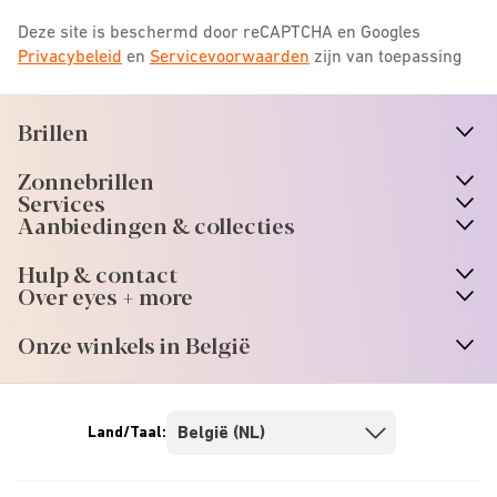
Deze site is beschermd door reCAPTCHA en Googles
Privacybeleid
en
Servicevoorwaarden
zijn van toepassing
Brillen
n
A
r
r
o
w
i
c
o
Zonnebrillen
n
A
r
r
o
w
i
c
o
Services
Aanbiedingen & collecties
Hulp & contact
Over eyes + more
Onze winkels in België
Land/Taal: