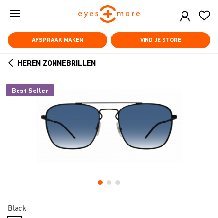
Skip
to
main
content
AFSPRAAK MAKEN
VIND JE STORE
HEREN ZONNEBRILLEN
ARROW
BACK
Best Seller
Black