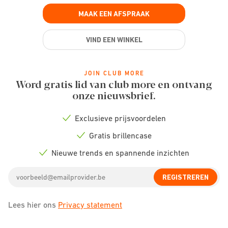
MAAK EEN AFSPRAAK
VIND EEN WINKEL
JOIN CLUB MORE
Word gratis lid van club more en ontvang
onze nieuwsbrief.
Exclusieve prijsvoordelen
Check
icon
Gratis brillencase
Check
icon
Nieuwe trends en spannende inzichten
Check
icon
Email
REGISTREREN
address
Lees hier ons
Privacy statement