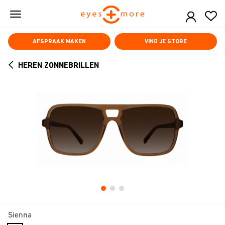
Skip
to
main
content
AFSPRAAK MAKEN
VIND JE STORE
HEREN ZONNEBRILLEN
ARROW
BACK
Sienna