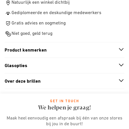
Natuurlijk een winkel dichtbij
Gediplomeerde en deskundige medewerkers
Gratis advies en oogmeting
Niet goed, geld terug
Product kenmerken
n
A
r
r
o
w
i
c
o
Glasopties
n
A
r
r
o
w
i
c
o
Over deze brillen
n
A
r
r
o
w
i
c
o
GET IN TOUCH
We helpen je graag!
Maak heel eenvoudig een afspraak bij één van onze stores
bij jou in de buurt!