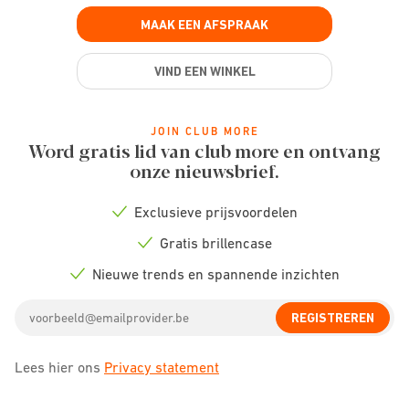
MAAK EEN AFSPRAAK
VIND EEN WINKEL
JOIN CLUB MORE
Word gratis lid van club more en ontvang
onze nieuwsbrief.
Exclusieve prijsvoordelen
Check
icon
Gratis brillencase
Check
icon
Nieuwe trends en spannende inzichten
Check
icon
Email
REGISTREREN
address
Lees hier ons
Privacy statement