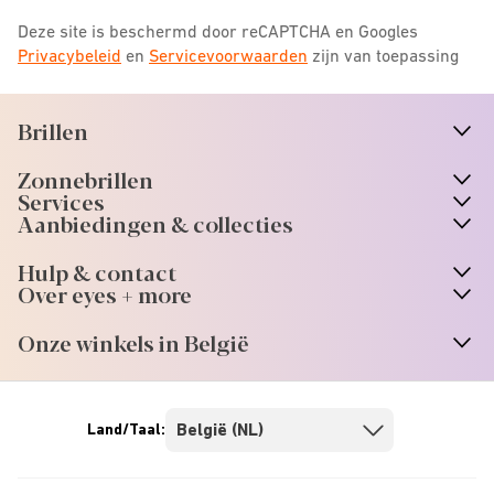
Deze site is beschermd door reCAPTCHA en Googles
Privacybeleid
en
Servicevoorwaarden
zijn van toepassing
Brillen
n
A
r
r
o
w
i
c
o
Zonnebrillen
n
A
r
r
o
w
i
c
o
Services
Aanbiedingen & collecties
Hulp & contact
Over eyes + more
Onze winkels in België
Land/Taal: