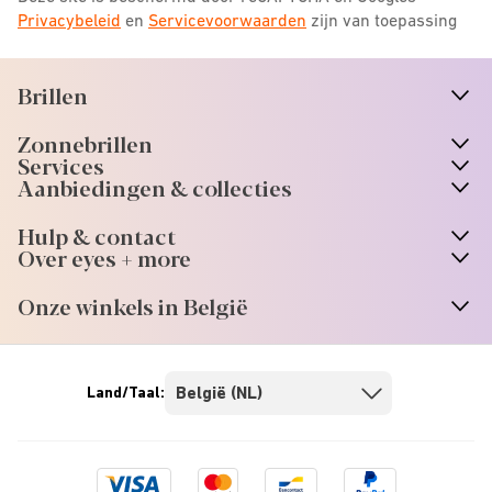
Privacybeleid
en
Servicevoorwaarden
zijn van toepassing
Brillen
n
A
r
r
o
w
i
c
o
Zonnebrillen
n
A
r
r
o
w
i
c
o
Services
Aanbiedingen & collecties
Hulp & contact
Over eyes + more
Onze winkels in België
Land/Taal:
Visa
Mastercard
Bancontact
Paypal