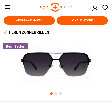
Skip
to
main
content
AFSPRAAK MAKEN
VIND JE STORE
HEREN ZONNEBRILLEN
ARROW
BACK
Best Seller