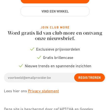
VIND EEN WINKEL
JOIN CLUB MORE
Word gratis lid van club more en ontvang
onze nieuwsbrief.
Exclusieve prijsvoordelen
Check
icon
Gratis brillencase
Check
icon
Nieuwe trends en spannende inzichten
Check
icon
Email
REGISTREREN
address
Lees hier ons
Privacy statement
Deze site is beschermd door reCAPTCHA en Googles