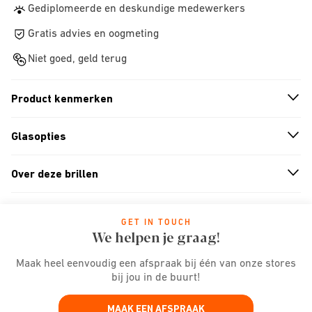
Gediplomeerde en deskundige medewerkers
Gratis advies en oogmeting
Niet goed, geld terug
Product kenmerken
n
A
r
r
o
w
i
c
o
Glasopties
n
A
r
r
o
w
i
c
o
Over deze brillen
n
A
r
r
o
w
i
c
o
GET IN TOUCH
We helpen je graag!
Maak heel eenvoudig een afspraak bij één van onze stores
bij jou in de buurt!
MAAK EEN AFSPRAAK