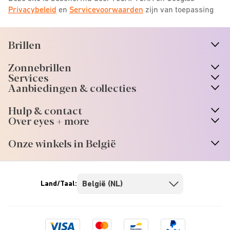
Privacybeleid
en
Servicevoorwaarden
zijn van toepassing
Brillen
n
A
r
r
o
w
i
c
o
Zonnebrillen
n
A
r
r
o
w
i
c
o
Services
Aanbiedingen & collecties
Hulp & contact
Over eyes + more
Onze winkels in België
Land/Taal:
Visa
Mastercard
Bancontact
Paypal