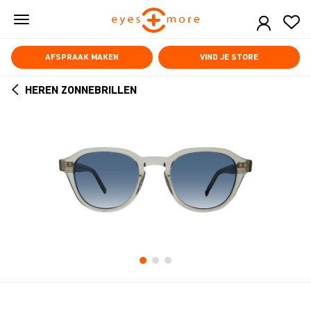
Skip
to
main
content
AFSPRAAK MAKEN
VIND JE STORE
HEREN ZONNEBRILLEN
ARROW
BACK