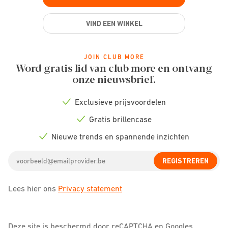
VIND EEN WINKEL
JOIN CLUB MORE
Word gratis lid van club more en ontvang
onze nieuwsbrief.
Exclusieve prijsvoordelen
Check
icon
Gratis brillencase
Check
icon
Nieuwe trends en spannende inzichten
Check
icon
Email
REGISTREREN
address
Lees hier ons
Privacy statement
Deze site is beschermd door reCAPTCHA en Googles