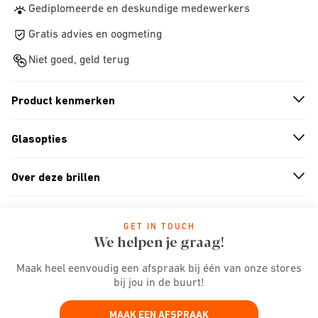
Gediplomeerde en deskundige medewerkers
Gratis advies en oogmeting
Niet goed, geld terug
Product kenmerken
n
A
r
r
o
w
i
c
o
Glasopties
n
A
r
r
o
w
i
c
o
Over deze brillen
n
A
r
r
o
w
i
c
o
GET IN TOUCH
We helpen je graag!
Maak heel eenvoudig een afspraak bij één van onze stores
bij jou in de buurt!
MAAK EEN AFSPRAAK