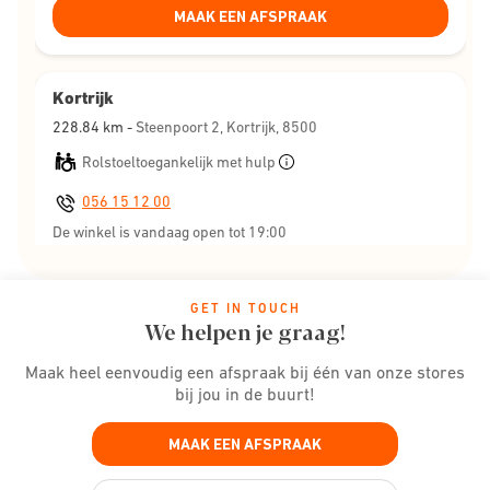
MAAK EEN AFSPRAAK
Kortrijk
228.84
km -
Steenpoort 2, Kortrijk, 8500
Rolstoeltoegankelijk met hulp
056 15 12 00
De winkel is vandaag open tot 19:00
Meer informatie
GET IN TOUCH
MAAK EEN AFSPRAAK
We helpen je graag!
Maak heel eenvoudig een afspraak bij één van onze stores
Charleroi
bij jou in de buurt!
229.27
km -
Place Verte 20, Charleroi, 6000
MAAK EEN AFSPRAAK
Rolstoeltoegankelijk met hulp