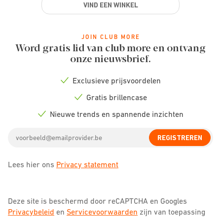
+32 71 18 34 38
VIND EEN WINKEL
De winkel is vandaag open tot 19:00
Meer informatie
JOIN CLUB MORE
Word gratis lid van club more en ontvang
MAAK EEN AFSPRAAK
onze nieuwsbrief.
Exclusieve prijsvoordelen
Check
Kuurne
icon
Gratis brillencase
230.72
km -
Ringlaan 34, Kortrijk, 8500
Check
icon
Nieuwe trends en spannende inzichten
Rolstoeltoegankelijk met hulp
Check
icon
Email
+32(0)56140665
REGISTREREN
address
De winkel is vandaag open tot 18:00
Meer informatie
Lees hier ons
Privacy statement
MAAK EEN AFSPRAAK
Deze site is beschermd door reCAPTCHA en Googles
Privacybeleid
en
Servicevoorwaarden
zijn van toepassing