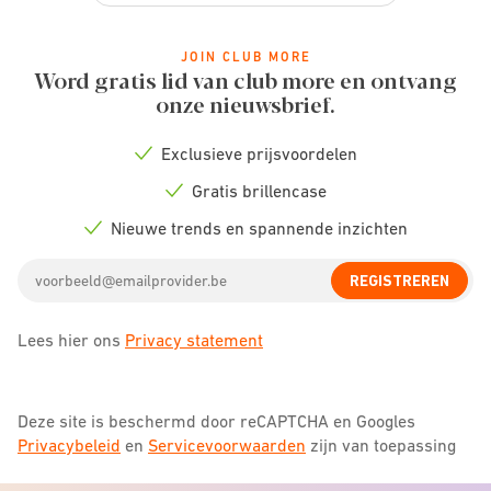
JOIN CLUB MORE
Word gratis lid van club more en ontvang
onze nieuwsbrief.
Exclusieve prijsvoordelen
Check
icon
Gratis brillencase
Check
icon
Nieuwe trends en spannende inzichten
Check
icon
Email
REGISTREREN
address
Lees hier ons
Privacy statement
Deze site is beschermd door reCAPTCHA en Googles
Privacybeleid
en
Servicevoorwaarden
zijn van toepassing